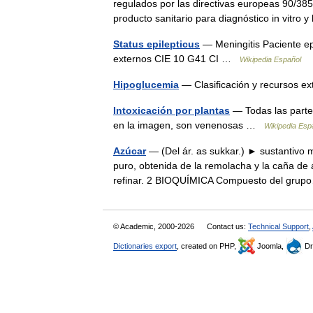
regulados por las directivas europeas 90/385
producto sanitario para diagnóstico in vitr
Status epilepticus
— Meningitis Paciente epi
externos CIE 10 G41 CI …
Wikipedia Español
Hipoglucemia
— Clasificación y recursos 
Intoxicación por plantas
— Todas las parte
en la imagen, son venenosas …
Wikipedia Esp
Azúcar
— (Del ár. as sukkar.) ► sustantivo 
puro, obtenida de la remolacha y la caña de 
refinar. 2 BIOQUÍMICA Compuesto del gr
© Academic, 2000-2026
Contact us:
Technical Support
,
Dictionaries export
, created on PHP,
Joomla,
Dr