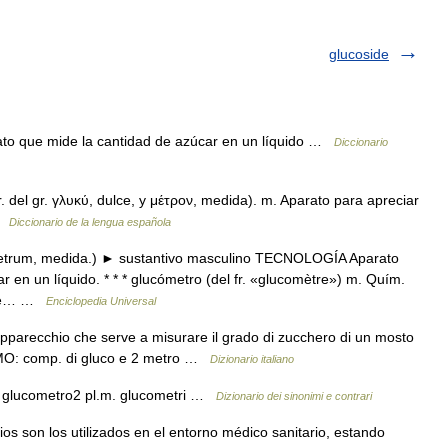
glucoside
ato que mide la cantidad de azúcar en un líquido …
Diccionario
. del gr. γλυκύ, dulce, y μέτρον, medida). m. Aparato para apreciar
 …
Diccionario de la lengua española
. metrum, medida.) ► sustantivo masculino TECNOLOGÍA Aparato
ar en un líquido. * * * glucómetro (del fr. «glucomètre») m. Quím.
r de… …
Enciclopedia Universal
pparecchio che serve a misurare il grado di zucchero di un mosto
ETIMO: comp. di gluco e 2 metro …
Dizionario italiano
i glucometro2 pl.m. glucometri …
Dizionario dei sinonimi e contrari
os son los utilizados en el entorno médico sanitario, estando