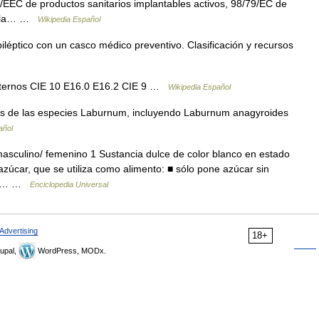
/EEC de productos sanitarios implantables activos, 98/79/EC de
o y la… …
Wikipedia Español
léptico con un casco médico preventivo. Clasificación y recursos
externos CIE 10 E16.0 E16.2 CIE 9 …
Wikipedia Español
s de las especies Laburnum, incluyendo Laburnum anagyroides
añol
masculino/ femenino 1 Sustancia dulce de color blanco en estado
azúcar, que se utiliza como alimento: ■ sólo pone azúcar sin
upo… …
Enciclopedia Universal
Advertising
18+
upal,
WordPress, MODx.