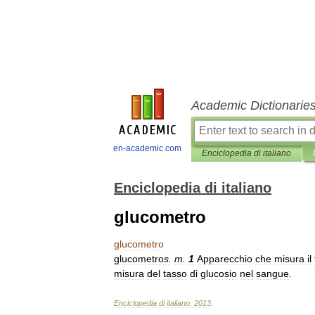
Academic Dictionarie
en-academic.com
Enciclopedia di italiano
Enciclopedia di italiano
glucometro
glucometro
glucometro
s
.
m
.
1
Apparecchio
che
misura
il
misura
del
tasso
di
glucosio
nel
sangue
.
Enciclopedia
di
italiano
.
2013
.