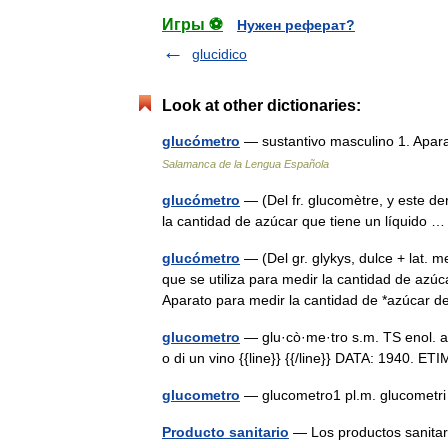
Игры ⚽
Нужен реферат?
glucidico
Look at other dictionaries:
glucómetro
— sustantivo masculino 1. Apar
Salamanca de la Lengua Española
glucómetro
— (Del fr. glucomètre, y este der
la cantidad de azúcar que tiene un líquido
glucómetro
— (Del gr. glykys, dulce + lat
que se utiliza para medir la cantidad de azúc
Aparato para medir la cantidad de *azúca
glucometro
— glu·cò·me·tro s.m. TS enol. a
o di un vino {{line}} {{/line}} DATA: 1940. 
glucometro
— glucometro1 pl.m. glucometr
Producto sanitario
— Los productos sanitari