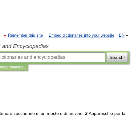
Remember this site
Embed dictionaries into your website
EN
s and Encyclopedias
Search!
Interpretations
tenore
zuccherino
di
un
mosto
o
di
un
vino
.
2
Apparecchio
per
la